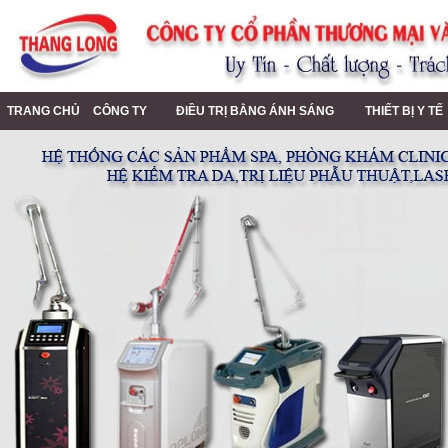
TRANG CHỦ
CÔNG TY
ĐIỀU TRỊ BẰNG ÁNH SÁNG
THIẾT BỊ Y T