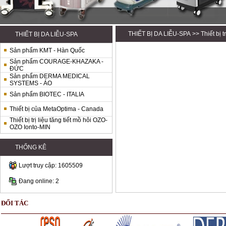
THIẾT BỊ DA LIỄU-SPA
>> Thiết bị 
THIẾT BỊ DA LIỄU-SPA
Sản phẩm KMT - Hàn Quốc
Sản phẩm COURAGE-KHAZAKA -
ĐỨC
Sản phẩm DERMA MEDICAL
SYSTEMS - ÁO
Sản phẩm BIOTEC - ITALIA
Thiết bị của MetaOptima - Canada
Thiết bị trị liệu tăng tiết mồ hôi OZO-
OZO Ionto-MIN
THỐNG KÊ
Lượt truy cập: 1605509
Đang online: 2
ĐỐI TÁC