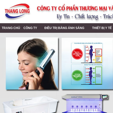
TRANG CHỦ
CÔNG TY
ĐIỀU TRỊ BẰNG ÁNH SÁNG
THIẾT BỊ Y T